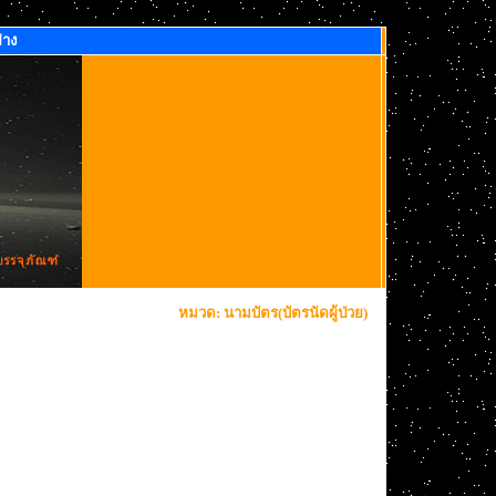
่าง
หมวด: นามบัตร(บัตรนัดผู้ป่วย)