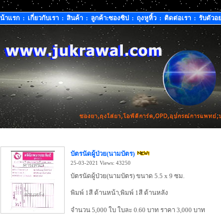
น้าแรก
:
เกี่ยวกับเรา
:
สินค้า
:
ลูกค้า:ซองซิป
:
ถุงหูหิ้ว
:
ติดต่อเรา
:
รับตัวอย
บัตรนัดผู้ป่วย(นามบัตร)
25-03-2021
Views: 43250
บัตรนัดผู้ป่วย(นามบัตร) ขนาด 5.5 x 9 ซม.
พิมพ์ 1สี ด้านหน้า,พิมพ์ 1สี ด้านหลัง
จำนวน 5,000 ใบ ใบละ 0.60 บาท ราคา 3,000 บาท