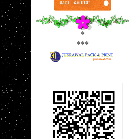
�
���